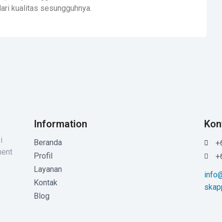
ari kualitas sesungguhnya.
Information
Kon
i
Beranda
+
ment
Profil
+
Layanan
info
Kontak
skap
Blog